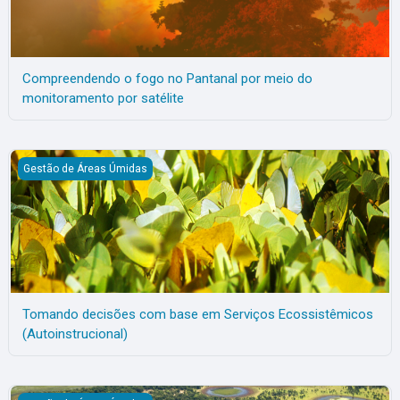
Compreendendo o fogo no Pantanal por meio do
monitoramento por satélite
Tomando decisões com base em Serviços Ecossistêmicos (Autoi
Gestão de Áreas Úmidas
Tomando decisões com base em Serviços Ecossistêmicos
(Autoinstrucional)