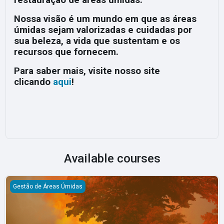
restauração de áreas úmidas.
Nossa visão é um mundo em que as áreas
úmidas sejam valorizadas e cuidadas por
sua beleza, a vida que sustentam e os
recursos que fornecem.
Para saber mais, visite nosso site
clicando
aqui
!
Available courses
Compreendendo o fogo no Pantanal por meio do monitoramento 
Gestão de Áreas Úmidas